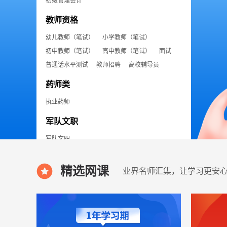
初级管理会计
教师资格
幼儿教师（笔试）
小学教师（笔试）
初中教师（笔试）
高中教师（笔试）
面试
普通话水平测试
教师招聘
高校辅导员
药师类
执业药师
军队文职
军队文职
职业技能
精选网课
业界名师汇集，让学习更安
助理（初级）社会工作师
（中级）社会工作师
信息系统项目管理师（软考高级）
系统集成项目管理工程师（软考中级）