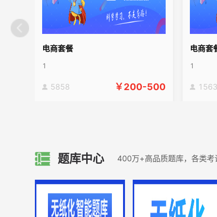
碳排放
轻医美科技抗衰技术管理师
导游资格证
光电仪器操作师
皮肤管理师
Excel
医美咨询师
殡葬管理师
电商套餐
电商套
殡葬礼仪师
陪诊师
宠物殡葬师
化妆品调配师
电子商务师
殡葬火化师
1
1
电气工程师
初级教练员
宠物营养师
￥
200-500
5858
156
收纳师
图书管理员
产生你的企业想法（GYB)
创办你的企业（SYB）
档案管理员
宠物护理师
保密员
文印员
仓库管理员
老年人能力评估
动物饲养员
图书员
档案员
题库中心
400万+高品质题库，各类
公务员
国家公务员
北京公务员
A类江苏省公务员
B类江苏省公务员
C类江苏省公务员
广东省公务员
山东省公务员
河南省公务员