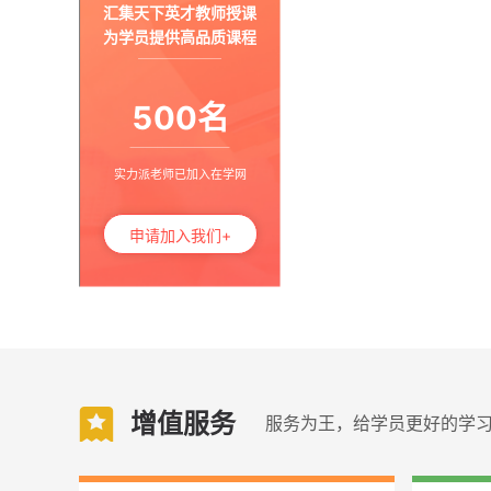
汇集天下英才教师授课
注册测绘师
注册环保工程师
为学员提供高品质课程
注册物业管理师
质量工程师
环境影响评价工程师
招标师
500名
注册结构工程师
电力系统职业技能鉴定
房地产经纪人
投资项目管理师
监理员
实力派老师已加入在学网
护理类
执业护士
初级护师(护师)［203］
申请加入我们+
主管护师(中级)［368］
主管护师（新）
内科护理（中级）［369］
外科护理（中级）［370］
妇产科护理（中级）［371］
儿科护理（中级）［372］
社区护理（中级）［373］
增值服务
服务为王，给学员更好的学
执业医师
中医师承及确有专长考核
临床执业医师