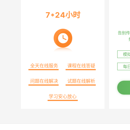
临床执业助理医师
口腔执业医师
7*24小时
口腔执业助理医师
中医执业医师
中医执业助理医师
中西医结合执业医师
中西医结合执业助理医师
公卫执业医师
告别传
公卫执业助理医师
乡村全科执业助理医师
主治医师
模
主治中医
主治内科
主治外科
主治口腔
全天在线服务
课程在线答疑
儿科学(中级)[332]
妇产科学(中级)[330]
每
全科医学(中级)[301]
放射医学(中级)[344]
问题在线解决
试题在线解析
超声波医学(中级)[346]
麻醉学(中级)[347]
眼科学(中级)[334]
病理学(中级)[351]
学习安心放心
皮肤与性病学(中级)[338]
精神病学(中级)[340]
医学技术
临床医学检验技术