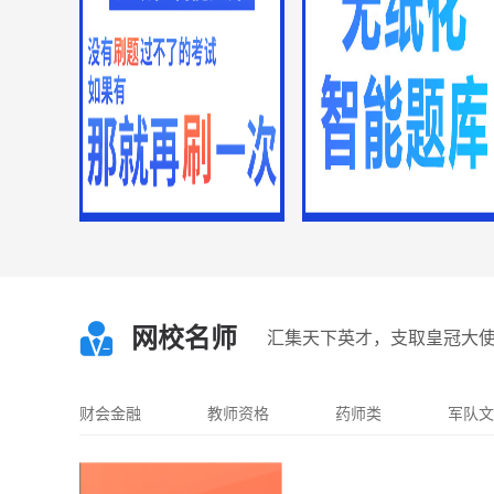
天津市公务员
海南省公务员
上海市公务员
四川省公务员
浙江省公务员
重庆市公务员
河北省公务员
山西省公务员
辽宁省公务员
吉林省公务员
黑龙江省公务员
安徽省公务员
陕西省公务员
湖北省公务员
青海省公务员
湖南省公务员
云南省公务员
江西省公务员
福建省公务员
甘肃省公务员
贵州省公务员
宁夏省公务员
内蒙古公务员
新疆公务员
西藏公务员
广西公务员
建筑工程
网校名师
汇集天下英才，支取皇冠大
一级建造师
二级建造师
一级造价工程师
二级造价工程师
一级注册消防工程师
二级注册消防工程师
消防设施操作员
财会金融
教师资格
药师类
军队文
中级注册安全工程师
监理工程师
注册咨询工程师
房地产估价师
岩土工程师
注册城乡规划师
注册电气工程师