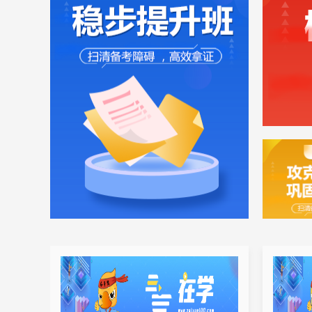
系统分析师（软考高级）
系统架构设计师（软考高级）
软件设计师（软考中级）
网络工程师（软考中级）
信息系统管理工程师（软考中级）
数据库系统工程师（软考中级）
信息系统监理师（软考中级）
一级人力资源
二级人力资源
三级人力资源
四级人力资源
心理咨询师
心理咨询师（二级）
心理咨询师（三级）
演出经纪人
心理咨询师（中科院）
公共营养师
健康管理师
初级茶艺师
中级茶艺师
初级美容师
中级美容师
高级美容师
岗前培训
全媒体运营师
初级养老护理员
高级养老护理员
中级养老护理员
保育员
初级育婴员（五级）
中级育婴员（四级）
高级育婴员（三级）
家庭教育指导师