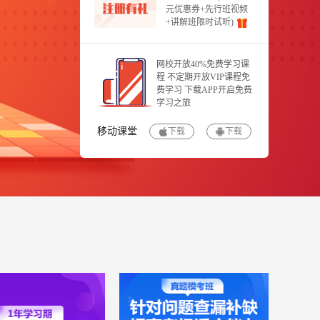
元优惠券+先行班视频
+讲解班限时试听)
网校开放40%免费学习课
程 不定期开放VIP课程免
费学习 下载APP开启免费
学习之旅
移动课堂
下载
下载