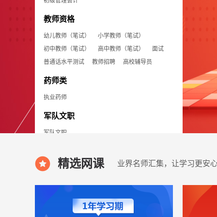
初级管理会计
教师资格
幼儿教师（笔试）
小学教师（笔试）
初中教师（笔试）
高中教师（笔试）
面试
普通话水平测试
教师招聘
高校辅导员
药师类
执业药师
军队文职
军队文职
职业技能
精选网课
业界名师汇集，让学习更安
助理（初级）社会工作师
（中级）社会工作师
信息系统项目管理师（软考高级）
系统集成项目管理工程师（软考中级）