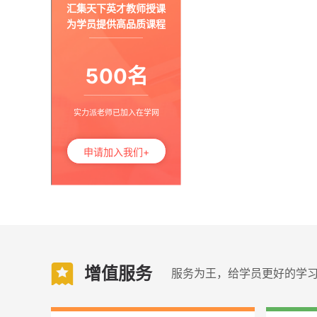
汇集天下英才教师授课
注册测绘师
注册环保工程师
为学员提供高品质课程
注册物业管理师
质量工程师
环境影响评价工程师
招标师
500名
注册结构工程师
电力系统职业技能鉴定
房地产经纪人
投资项目管理师
监理员
实力派老师已加入在学网
护理类
执业护士
初级护师(护师)［203］
申请加入我们+
主管护师(中级)［368］
主管护师（新）
内科护理（中级）［369］
外科护理（中级）［370］
妇产科护理（中级）［371］
儿科护理（中级）［372］
社区护理（中级）［373］
增值服务
服务为王，给学员更好的学
执业医师
中医师承及确有专长考核
临床执业医师