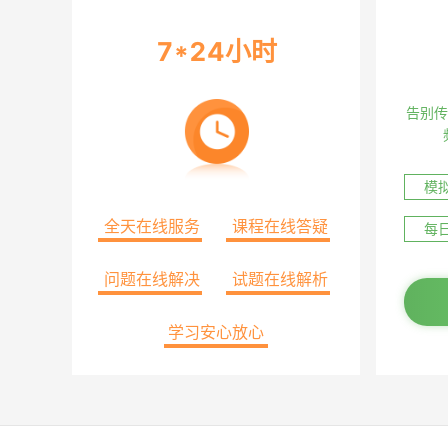
临床执业助理医师
口腔执业医师
7*24小时
口腔执业助理医师
中医执业医师
中医执业助理医师
中西医结合执业医师
中西医结合执业助理医师
公卫执业医师
告别传
公卫执业助理医师
乡村全科执业助理医师
主治医师
模
主治中医
主治内科
主治外科
主治口腔
全天在线服务
课程在线答疑
儿科学(中级)[332]
妇产科学(中级)[330]
每
全科医学(中级)[301]
放射医学(中级)[344]
问题在线解决
试题在线解析
超声波医学(中级)[346]
麻醉学(中级)[347]
眼科学(中级)[334]
病理学(中级)[351]
学习安心放心
皮肤与性病学(中级)[338]
精神病学(中级)[340]
医学技术
临床医学检验技术