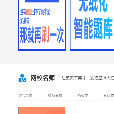
天津市公务员
海南省公务员
上海市公务员
四川省公务员
浙江省公务员
重庆市公务员
河北省公务员
山西省公务员
辽宁省公务员
吉林省公务员
黑龙江省公务员
安徽省公务员
陕西省公务员
湖北省公务员
青海省公务员
湖南省公务员
云南省公务员
江西省公务员
福建省公务员
甘肃省公务员
贵州省公务员
宁夏省公务员
内蒙古公务员
新疆公务员
西藏公务员
广西公务员
建筑工程
网校名师
汇集天下英才，支取皇冠大
一级建造师
二级建造师
一级造价工程师
二级造价工程师
一级注册消防工程师
二级注册消防工程师
消防设施操作员
财会金融
教师资格
药师类
军队文
中级注册安全工程师
监理工程师
注册咨询工程师
房地产估价师
岩土工程师
注册城乡规划师
注册电气工程师