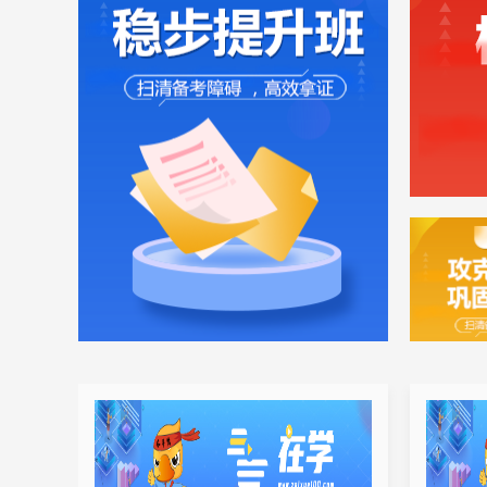
系统分析师（软考高级）
系统架构设计师（软考高级）
软件设计师（软考中级）
网络工程师（软考中级）
信息系统管理工程师（软考中级）
数据库系统工程师（软考中级）
信息系统监理师（软考中级）
一级人力资源
二级人力资源
三级人力资源
四级人力资源
心理咨询师
心理咨询师（二级）
心理咨询师（三级）
演出经纪人
心理咨询师（中科院）
公共营养师
健康管理师
初级茶艺师
中级茶艺师
初级美容师
中级美容师
高级美容师
岗前培训
全媒体运营师
初级养老护理员
高级养老护理员
中级养老护理员
保育员
初级育婴员（五级）
中级育婴员（四级）
高级育婴员（三级）
家庭教育指导师