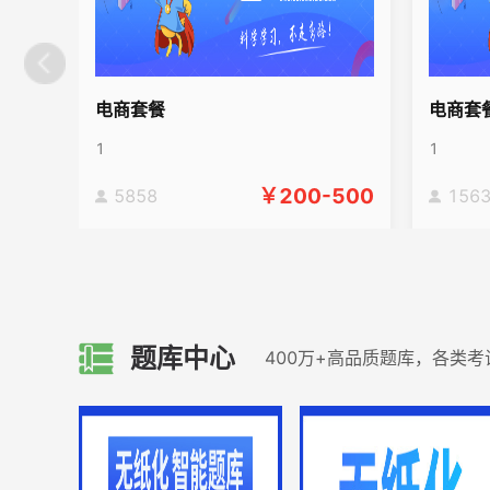
碳排放
轻医美科技抗衰技术管理师
导游资格证
光电仪器操作师
皮肤管理师
Excel
医美咨询师
殡葬管理师
电商套餐
电商套
殡葬礼仪师
陪诊师
宠物殡葬师
化妆品调配师
电子商务师
殡葬火化师
1
1
电气工程师
初级教练员
宠物营养师
￥
200-500
5858
156
收纳师
图书管理员
产生你的企业想法（GYB)
创办你的企业（SYB）
档案管理员
宠物护理师
保密员
文印员
仓库管理员
老年人能力评估
动物饲养员
图书员
档案员
题库中心
400万+高品质题库，各类
公务员
国家公务员
北京公务员
A类江苏省公务员
B类江苏省公务员
C类江苏省公务员
广东省公务员
山东省公务员
河南省公务员