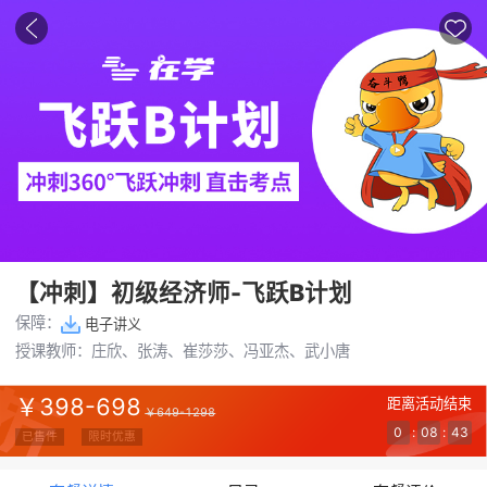
【冲刺】初级经济师-飞跃B计划
保障：
电子讲义
授课教师：
庄欣
、
张涛
、
崔莎莎
、
冯亚杰
、
武小唐
￥
398-698
距离活动结束
￥
649-1298
0
:
08
:
42
已售
件
限时优惠